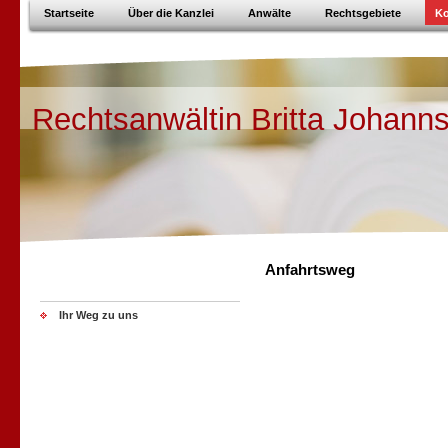
Startseite
Über die Kanzlei
Anwälte
Rechtsgebiete
Ko
Rechtsanwältin Britta Johann
Anfahrtsweg
Ihr Weg zu uns