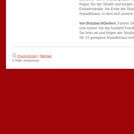
folgen Sie der Straße und biegen 
Einbahnstraße. Am Ende der Stra
Anwaltshaus, in dem sich unsere 
Von Butzbach/Gießen:
Fahren Sie
und nutzen Sie die Ausfahrt Frie
Sie links ab und folgen der Straß
Str. 15 gelegene Anwaltshaus erre
Druckversion
|
Sitemap
© RAin Johannsen