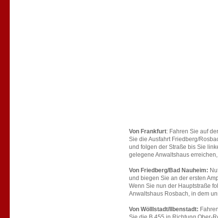
Von Frankfurt
: Fahren Sie auf d
Sie die Ausfahrt Friedberg/Rosbac
und folgen der Straße bis Sie lin
gelegene Anwaltshaus erreichen, 
Von Friedberg/Bad Nauheim:
Nut
und biegen Sie an der ersten Amp
Wenn Sie nun der Hauptstraße fo
Anwaltshaus Rosbach, in dem unse
Von Wölllstadt/Ilbenstadt:
Fahren
Sie die B 455 in Richtung Ober-